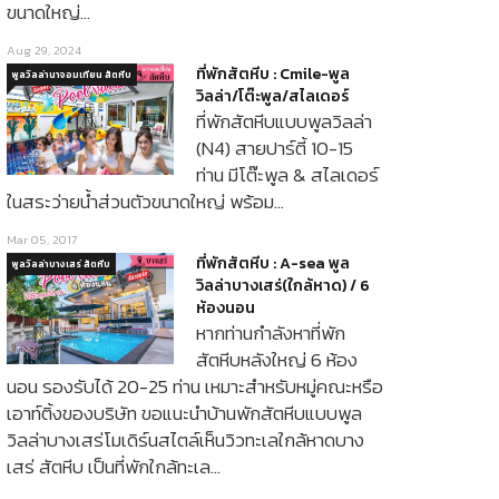
ขนาดใหญ่…
Aug 29, 2024
ที่พักสัตหีบ : Cmile-พูล
พูลวิลล่านาจอมเทียน สัตหีบ
วิลล่า/โต๊ะพูล/สไลเดอร์
ที่พักสัตหีบแบบพูลวิลล่า
(N4) สายปาร์ตี้ 10-15
ท่าน มีโต๊ะพูล & สไลเดอร์
ในสระว่ายน้ำส่วนตัวขนาดใหญ่ พร้อม…
Mar 05, 2017
ที่พักสัตหีบ : A-sea พูล
พูลวิลล่าบางเสร่ สัตหีบ
วิลล่าบางเสร่(ใกล้หาด) / 6
ห้องนอน
หากท่านกำลังหาที่พัก
สัตหีบหลังใหญ่ 6 ห้อง
นอน รองรับได้ 20-25 ท่าน เหมาะสำหรับหมู่คณะหรือ
เอาท์ติ้งของบริษัท ขอแนะนำบ้านพักสัตหีบแบบพูล
วิลล่าบางเสร่โมเดิร์นสไตล์เห็นวิวทะเลใกล้หาดบาง
เสร่ สัตหีบ เป็นที่พักใกล้ทะเล…