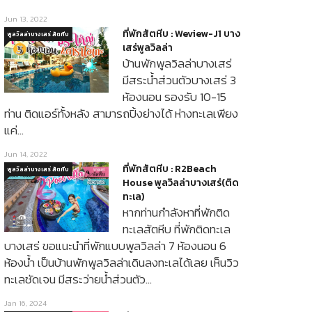
Jun 13, 2022
ที่พักสัตหีบ : Weview-J1 บาง
พูลวิลล่าบางเสร่ สัตหีบ
เสร่พูลวิลล่า
บ้านพักพูลวิลล่าบางเสร่
มีสระน้ำส่วนตัวบางเสร่ 3
ห้องนอน รองรับ 10-15
ท่าน ติดแอร์ทั้งหลัง สามารถปิ้งย่างได้ ห่างทะเลเพียง
แค่…
Jun 14, 2022
ที่พักสัตหีบ : R2Beach
พูลวิลล่าบางเสร่ สัตหีบ
House พูลวิลล่าบางเสร่(ติด
ทะเล)
หากท่านกำลังหาที่พักติด
ทะเลสัตหีบ ที่พักติดทะเล
บางเสร่ ขอแนะนำที่พักแบบพูลวิลล่า 7 ห้องนอน 6
ห้องน้ำ เป็นบ้านพักพูลวิลล่าเดินลงทะเลได้เลย เห็นวิว
ทะเลชัดเจน มีสระว่ายน้ำส่วนตัว…
Jan 16, 2024