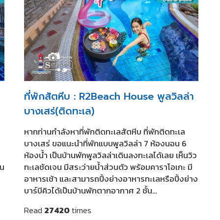
ที่พักสัตหีบ : R2Beach House พูลวิลล่า
บางเสร่(ติดทะเล)
หากท่านกำลังหาที่พักติดทะเลสัตหีบ ที่พักติดทะเล
บางเสร่ ขอแนะนำที่พักแบบพูลวิลล่า 7 ห้องนอน 6
ห้องน้ำ เป็นบ้านพักพูลวิลล่าเดินลงทะเลได้เลย เห็นวิว
็น
ทะเลชัดเจน มีสระว่ายน้ำส่วนตัว พร้อมคาราโอเกะ มี
อาหารเช้า และสามารถปิ้งย่างอาหารทะเลหรือปิ้งย่าง
บาร์บีคิวได้เป็นบ้านพักตากอากาศ 2 ชั้น…
Read
27420
times