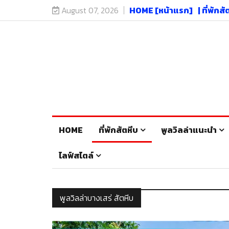
August 07, 2026
HOME [หน้าแรก]
| ที่พัก
HOME
ที่พักสัตหีบ
พูลวิลล่าแนะนำ
ไลฟ์สไตล์
พูลวิลล่าบางเสร่ สัตหีบ