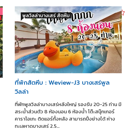
พูลวิลล่าบางเสร่ สัตหีบ
ที่พักสัตหีบ : Weview-J3 บางเสร่พูล
วิลล่า
ที่พักพูลวิลล่าบางเสร่หลังใหญ่ รองรับ 20-25 ท่าน มี
สระน้ำส่วนตัว 8 ห้องนอน 6 ห้องน้ำ โต๊ะสนุ๊กเกอร์
คาราโอเกะ ติดแอร์ทั้งหลัง สามารถปิ้งย่างได้ ห่าง
ทะเลหาดบางเสร่ 2.5…