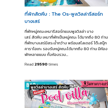
ที่พักสัตหีบ : The Os-พูลวิลล่ารีสอร์ท
บางเสร่
ที่พักหมู่คณะเหมารีสอร์ทแบบพูลวิลล่า บาง
เสร่ สัตหีบ เหมาที่พักเป็นหมู่คณะ ได้มากถึง 80 ท่าน
ที่พักบางเสร่มีสระน้ำกว้าง พร้อมสไลเดอร์ โต๊ะสนุ๊ก 
คาราโอเกะ รองรับหมู่คณะได้มากถึง 80 ท่าน มีห้อง
พักหลายแบบ ทั้งห้องรวม…
Read
29590
times
พูลวิลล่าบางเสร่ สัตหีบ