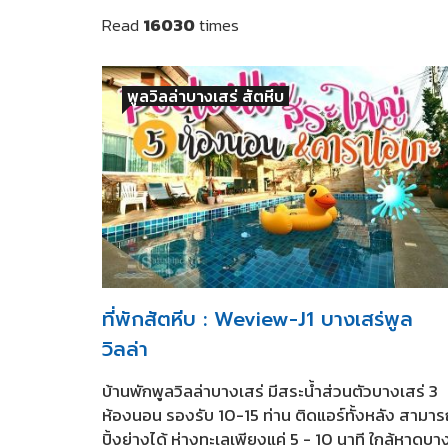
Read
16030
times
พูลวิลล่าบางเสร่ สัตหีบ
ที่พักสัตหีบ : Weview-J1 บางเสร่พูล
วิลล่า
บ้านพักพูลวิลล่าบางเสร่ มีสระน้ำส่วนตัวบางเสร่ 3
ห้องนอน รองรับ 10-15 ท่าน ติดแอร์ทั้งหลัง สามาร
ปิ้งย่างได้ ห่างทะเลเพียงแค่ 5 - 10 นาที ใกล้หาดบา