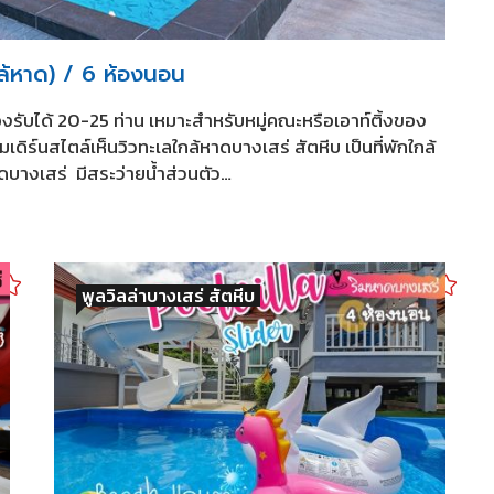
กล้หาด) / 6 ห้องนอน
งรับได้ 20-25 ท่าน เหมาะสำหรับหมู่คณะหรือเอาท์ติ้งของ
ดิร์นสไตล์เห็นวิวทะเลใกล้หาดบางเสร่ สัตหีบ เป็นที่พักใกล้
าดบางเสร่ มีสระว่ายน้ำส่วนตัว…
พูลวิลล่าบางเสร่ สัตหีบ