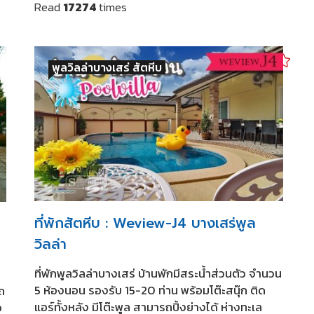
Read
17274
times
พูลวิลล่าบางเสร่ สัตหีบ
ที่พักสัตหีบ : Weview-J4 บางเสร่พูล
วิลล่า
ที่พักพูลวิลล่าบางเสร่ บ้านพักมีสระน้ำส่วนตัว จำนวน
5 ห้องนอน รองรับ 15-20 ท่าน พร้อมโต๊ะสนุ๊ก ติด
ถ
แอร์ทั้งหลัง มีโต๊ะพูล สามารถปิ้งย่างได้ ห่างทะเล
ง