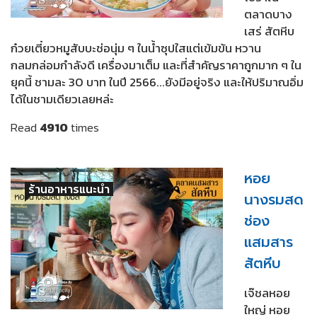
ตลาดบาง
เสร่ สัตหีบ
ก๋วยเตี๋ยวหมูสับบะช่อนุ่ม ๆ ในน้ำซุปใสแต่เข้มข้น หวาน
กลมกล่อมกำลังดี เครื่องมาเต็ม และที่สำคัญราคาถูกมาก ๆ ใน
ยุคนี้ ชามละ 30 บาท ในปี 2566...ยังมีอยู่จริง และให้ปริมาณอิ่ม
ได้ในชามเดียวเลยหล่ะ
Read
4910
times
หอย
ร้านอาหารแนะนำ
นางรมสด
ช่อง
แสมสาร
สัตหีบ
เจ๊ชลหอย
ใหญ่ หอย