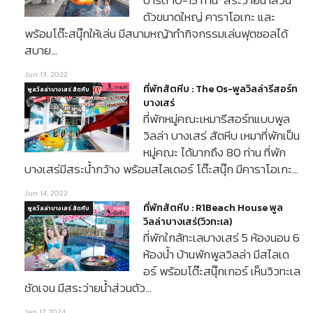
ปาร์ตี้ 10-15 ท่าน สระว่ายน้ำส่วน
ตัวขนาดใหญ่ คาราโอเกะ และ
พร้อมโต๊ะสนุ๊กให้เล่น มีสนามหญ้าทำกิจกรรมเล่นฟุตซอลได้
สบาย…
Jun 13, 2022
ที่พักสัตหีบ : The Os-พูลวิลล่ารีสอร์ท
พูลวิลล่าบางเสร่ สัตหีบ
บางเสร่
ที่พักหมู่คณะเหมารีสอร์ทแบบพูล
วิลล่า บางเสร่ สัตหีบ เหมาที่พักเป็น
หมู่คณะ ได้มากถึง 80 ท่าน ที่พัก
บางเสร่มีสระน้ำกว้าง พร้อมสไลเดอร์ โต๊ะสนุ๊ก มีคาราโอเกะ…
Jun 14, 2022
ที่พักสัตหีบ : R1Beach House พูล
พูลวิลล่าบางเสร่ สัตหีบ
วิลล่าบางเสร่(วิวทะเล)
ที่พักใกล้ทะเลบางเสร่ 5 ห้องนอน 6
ห้องน้ำ บ้านพักพูลวิลล่า มีสไลเด
อร์ พร้อมโต๊ะสนุ๊กเกอร์ เห็นวิวทะเล
ชัดเจน มีสระว่ายน้ำส่วนตัว…
Jan 17, 2024