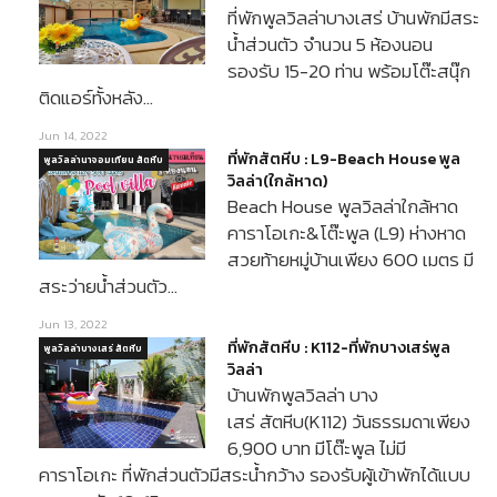
ที่พักพูลวิลล่าบางเสร่ บ้านพักมีสระ
น้ำส่วนตัว จำนวน 5 ห้องนอน
รองรับ 15-20 ท่าน พร้อมโต๊ะสนุ๊ก
ติดแอร์ทั้งหลัง…
Jun 14, 2022
ที่พักสัตหีบ : L9-Beach House พูล
พูลวิลล่านาจอมเทียน สัตหีบ
วิลล่า(ใกล้หาด)
Beach House พูลวิลล่าใกล้หาด
คาราโอเกะ&โต๊ะพูล (L9) ห่างหาด
สวยท้ายหมู่บ้านเพียง 600 เมตร มี
สระว่ายน้ำส่วนตัว…
Jun 13, 2022
ที่พักสัตหีบ : K112-ที่พักบางเสร่พูล
พูลวิลล่าบางเสร่ สัตหีบ
วิลล่า
บ้านพักพูลวิลล่า บาง
เสร่ สัตหีบ(K112) วันธรรมดาเพียง
6,900 บาท มีโต๊ะพูล ไม่มี
คาราโอเกะ ที่พักส่วนตัวมีสระน้ำกว้าง รองรับผู้เข้าพักได้แบบ