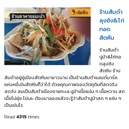
ร้านส้มตำ
ร้านอาหารแนะนำ
ลุงซ้ง&ไก่
ทอด
สัตหีบ
ร้านส้มตำ
ปูม้า&ไก่ทอ
ดลุงซ้ง
สัตหีบ ร้าน
ส้มตำอยู่คู่เมืองสัตหีบมายาวนาน เป็นร้านส้มตำแลนด์มาร์ค
แห่งหนึ่งในสัตหีบก็ว่าได้ ด้วยคุณภาพของวัตถุดิบที่สดจริง
สดจัง สมเป็นส้มตำเมืองชายทะเล ปูม้าเนื้อแน่น ๆ เนื้อหวาน สด
เนื้อไม่ยุ่ย ไม่เละ ต้องมาลองแล้วจะรู้ว่าส้มตำปูม้าสด ๆ แซ่บ ๆ
เป็นเช่นไร
Read
4315
times