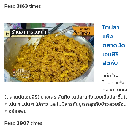
Read
3163
times
ไตปลา
ร้านอาหารแนะนำ
แห้ง
ตลาดนัด
เซนสิริ
สัตหีบ
แม่ขวัญ
ไตปลาแห้ง
ตลาดแยกเจ
(ตลาดนัดเซนสิริ) บางเสร่ สัตหีบ ไตปลาแห้งแบบเนื้อปลาชิ้นโต
ๆ เน้น ๆ แน่น ๆ ไม่คาว และไม่มีสารกันบูด คลุกกับข้าวสวยร้อน
ๆ อร่อยฟิน
Read
2907
times