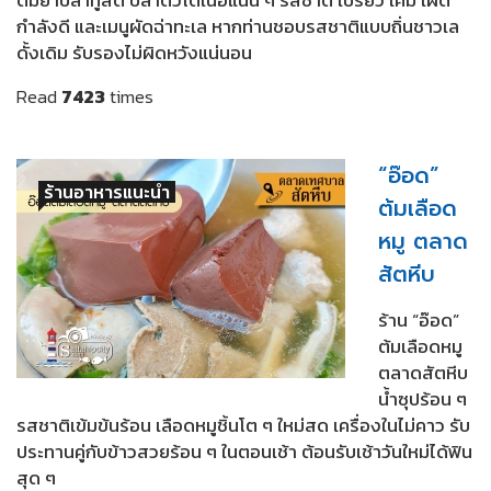
กำลังดี และเมนูผัดฉ่าทะเล หากท่านชอบรสชาติแบบถิ่นชาวเล
ดั้งเดิม รับรองไม่ผิดหวังแน่นอน
Read
7423
times
“อ๊อด”
ร้านอาหารแนะนำ
ต้มเลือด
หมู ตลาด
สัตหีบ
ร้าน “อ๊อด”
ต้มเลือดหมู
ตลาดสัตหีบ
น้ำซุปร้อน ๆ
รสชาติเข้มข้นร้อน เลือดหมูชิ้นโต ๆ ใหม่สด เครื่องในไม่คาว รับ
ประทานคู่กับข้าวสวยร้อน ๆ ในตอนเช้า ต้อนรับเช้าวันใหม่ได้ฟิน
สุด ๆ