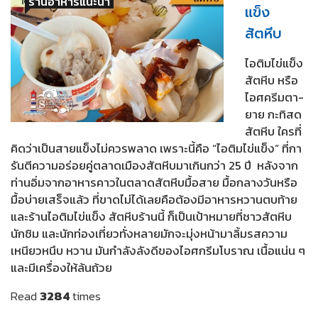
ร้านอาหารแนะนำ
แข็ง
สัตหีบ
ไอติมไข่แข็ง
สัตหีบ หรือ
ไอศครีมตา-
ยาย กะทิสด
สัตหีบ ใครที่
คิดว่าเป็นสายแข็งไม่ควรพลาด เพราะนี้คือ “ไอติมไข่แข็ง” ที่กา
รันตีความอร่อยคู่ตลาดเมืองสัตหีบมาเกินกว่า 25 ปี หลังจาก
ท่านอิ่มจากอาหารคาวในตลาดสัตหีบมื้อสาย มื้อกลางวันหรือ
มื้อบ่ายเสร็จแล้ว ที่ขาดไม่ได้เลยคือต้องมีอาหารหวานตบท้าย
และร้านไอติมไข่แข็ง สัตหีบร้านนี้ ก็เป็นเป้าหมายที่ชาวสัตหีบ
นักชิม และนักท่องเที่ยวทั่งหลายมักจะมุ่งหน้ามาลิ้มรสความ
เหนียวหนึบ หวาน มันกำลังลังดีของไอศกรีมโบราณ เนื้อแน่น ๆ
และมีเครื่องให้ล้นถ้วย
Read
3284
times