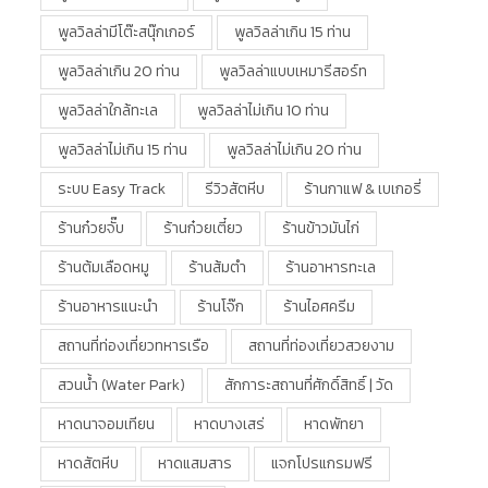
พูลวิลล่ามีโต๊ะสนุ๊กเกอร์
พูลวิลล่าเกิน 15 ท่าน
พูลวิลล่าเกิน 20 ท่าน
พูลวิลล่าแบบเหมารีสอร์ท
พูลวิลล่าใกล้ทะเล
พูลวิลล่าไม่เกิน 10 ท่าน
พูลวิลล่าไม่เกิน 15 ท่าน
พูลวิลล่าไม่เกิน 20 ท่าน
ระบบ Easy Track
รีวิวสัตหีบ
ร้านกาแฟ & เบเกอรี่
ร้านก๋วยจั๊บ
ร้านก๋วยเตี๋ยว
ร้านข้าวมันไก่
ร้านต้มเลือดหมู
ร้านส้มตำ
ร้านอาหารทะเล
ร้านอาหารแนะนำ
ร้านโจ๊ก
ร้านไอศครีม
สถานที่ท่องเที่ยวทหารเรือ
สถานที่ท่องเที่ยวสวยงาม
สวนน้ำ (water Park)
สักการะสถานที่ศักดิ์สิทธิ์ | วัด
หาดนาจอมเทียน
หาดบางเสร่
หาดพัทยา
หาดสัตหีบ
หาดแสมสาร
แจกโปรแกรมฟรี