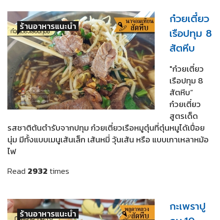
ก๋วยเตี๋ยว
ร้านอาหารแนะนำ
เรือปทุม 8
สัตหีบ
"ก๋วยเตี๋ยว
เรือปทุม 8
สัตหีบ”
ก๋วยเตี๋ยว
สูตรเด็ด
รสชาติต้นตำรับจากปทุม ก๋วยเตี๋ยวเรือหมูตุ๋นที่ตุ๋นหมูได้เปื่อย
นุ่ม มีทั้งแบบเมนูเส้นเล็ก เส้นหมี่ วุ้นเส้น หรือ แบบเกาเหลาหม้อ
ไฟ
Read
2932
times
กะเพราปู
ร้านอาหารแนะนำ