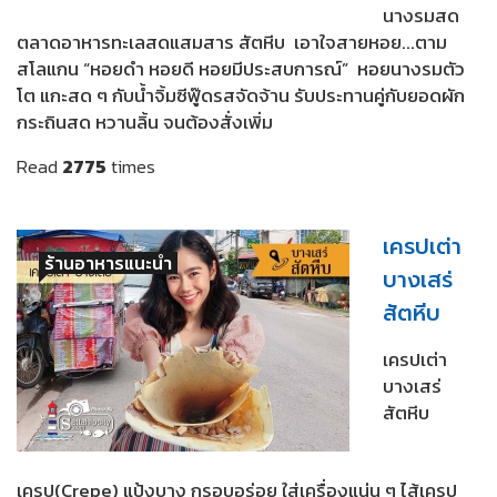
นางรมสด
ตลาดอาหารทะเลสดแสมสาร สัตหีบ เอาใจสายหอย...ตาม
สโลแกน “หอยดำ หอยดี หอยมีประสบการณ์” หอยนางรมตัว
โต แกะสด ๆ กับน้ำจิ้มซีฟู๊ดรสจัดจ้าน รับประทานคู่กับยอดผัก
กระถินสด หวานลิ้น จนต้องสั่งเพิ่ม
Read
2775
times
เครปเต่า
ร้านอาหารแนะนำ
บางเสร่
สัตหีบ
เครปเต่า
บางเสร่
สัตหีบ
เครป(Crepe) แป้งบาง กรอบอร่อย ใส่เครื่องแน่น ๆ ไส้เครป