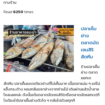
ทางร้าน
Read
6250
times
ปลาเค็ม
ร้านอาหารแนะนำ
ย่าง
ตลาดนัด
เซนสิริ
สัตหีบ
ร้านปลาเค็ม
ย่าง ตลาด
แยกเจ
สัตหีบ ปลาเค็มแดดเดียวย่างที่ไม่เค็มมาก เนื้อปลาแน่น ๆ แต่ไม่
แข็งกระด้าง หอมกลิ่นปลาย่างจากถ่านไม้ เดินผ่านแล้วน้ำลาย
ไหลเลยหล่ะ ดังนั้นเดินตลาดนัดเซนสิริ(หรือตลาดนัดแยกเจ)ที
ไรต้องได้ปลาเค็มย่างตัวโต ๆ กลับไปด้วยทุกที