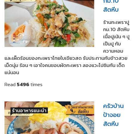
กม.10
สัตหีบ
ร้านกะเพราปู
กม.10 สัตหีบ
เนื้อปูเน้น ๆ ปู
เป็นปู กับ
ความหอม
และเผ็ดร้อนของกะเพราไทยใบเขียวสด รับประทานกับข้าวสวย
เม็ดนุ่ม ร้อน ๆ เอาใจคนชอบผัดกะเพรา ลองแวะไปชิมกัน เด็ด
แน่นอน
Read
5496
times
ครัวบ้าน
ร้านอาหารแนะนำ
ป้าจอย
สัตหีบ