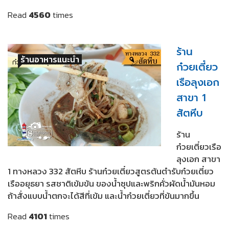
Read
4560
times
ร้าน
ร้านอาหารแนะนำ
ก๋วยเตี๋ยว
เรือลุงเอก
สาขา 1
สัตหีบ
ร้าน
ก๋วยเตี๋ยวเรือ
ลุงเอก สาขา
1 ทางหลวง 332 สัตหีบ ร้านก๋วยเตี๋ยวสูตรต้นตำรับก๋วยเตี๋ยว
เรืออยุธยา รสชาติเข้มข้น ของน้ำซุปและพริกคั่วผัดน้ำมันหอม
ถ้าสั่งแบบน้ำตกจะได้สีที่เข้ม และน้ำก๋วยเตี๋ยวที่ข้นมากขึ้น
Read
4101
times