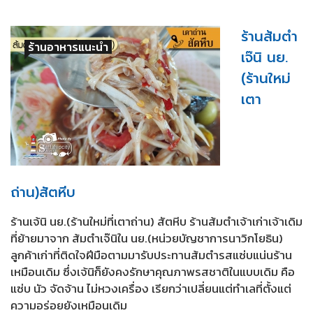
ร้านส้มตำ
ร้านอาหารแนะนำ
เจ๊นิ นย.
(ร้านใหม่
เตา
ถ่าน)สัตหีบ
ร้านเจ้นิ นย.(ร้านใหม่ที่เตาถ่าน) สัตหีบ ร้านส้มตำเจ้าเก่าเจ้าเดิม
ที่ย้ายมาจาก ส้มตำเจ๊นิใน นย.(หน่วยบัญชาการนาวิกโยธิน)
ลูกค้าเก่าที่ติดใจฝีมือตามมารับประทานส้มตำรสแซ่บแน่นร้าน
เหมือนเดิม ซึ่งเจ้นิก็ยังคงรักษาคุณภาพรสชาติในแบบเดิม คือ
แซ่บ นัว จัดจ้าน ไม่หวงเครื่อง เรียกว่าเปลี่ยนแต่ทำเลที่ตั้งแต่
ความอร่อยยังเหมือนเดิม