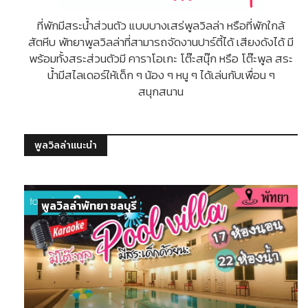
ที่พักมีสระน้ำส่วนตัว แบบบางเสร่พูลวิลล่า หรือที่พักใกล้
สัตหีบ พัทยาพูลวิลล่าที่สามารถจัดงานปาร์ตี้ได้ เสียงดังได้ มี
พร้อมทั้งสระส่วนตัวมี คาราโอเกะ โต๊ะสนุ๊ก หรือ โต๊ะพูล สระ
น้ำมีสไลเดอร์ให้เด็ก ๆ น้อง ๆ หนู ๆ ได้เล่นกับเพื่อน ๆ
สนุกสนาน
พูลวิลล่าแนะนำ
พูลวิลล่าพัทยา ชลบุรี