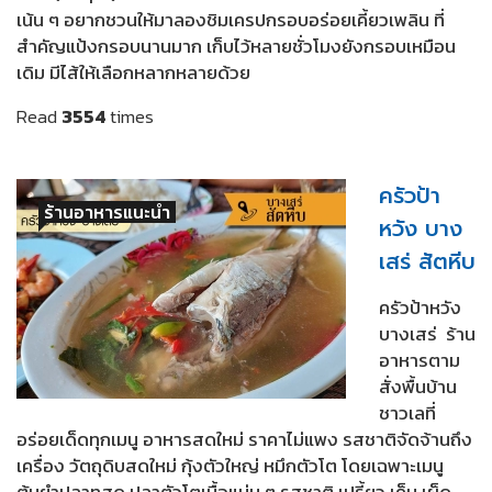
เน้น ๆ อยากชวนให้มาลองชิมเครปกรอบอร่อยเคี้ยวเพลิน ที่
สำคัญแป้งกรอบนานมาก เก็บไว้หลายชั่วโมงยังกรอบเหมือน
เดิม มีไส้ให้เลือกหลากหลายด้วย
Read
3554
times
ครัวป้า
ร้านอาหารแนะนำ
หวัง บาง
เสร่ สัตหีบ
ครัวป้าหวัง
บางเสร่ ร้าน
อาหารตาม
สั่งพื้นบ้าน
ชาวเลที่
อร่อยเด็ดทุกเมนู อาหารสดใหม่ ราคาไม่แพง รสชาติจัดจ้านถึง
เครื่อง วัตถุดิบสดใหม่ กุ้งตัวใหญ่ หมึกตัวโต โดยเฉพาะเมนู
ต้มยำปลาทูสด ปลาตัวโตเนื้อแน่น ๆ รสชาติ เปรี้ยว เค็ม เผ็ด