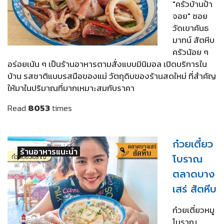
"ครัวบ้านป้า
จอย" ซอย
วัดเขาคันธ
มาทน์ สัตหีบ
ครัวน้อย ๆ
อร่อยเน้น ๆ เป็นร้านอาหารตามสั่งแบบมินิมอล เปิดบริการใน
บ้าน รสชาติแบบรสมือของแม่ วัตถุดิบของร้านสดใหม่ ที่สำคัญ
ให้มาในปริมาณที่มากเหมาะสมกับราคา
Read
8053
times
ก๋วยเตี๋ยว
ร้านอาหารแนะนำ
โบราณ
ตลาดบาง
เสร่ สัตหีบ
ก๋วยเตี๋ยวหมู
โบราณ