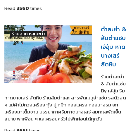
Read
3560
times
ตำละยำ &
ร้านอาหารแนะนำ
ส้มตำแซ่บ
เจ้อุ้ม หาด
บางเสร่
สัตหีบ
ร้านตำละยำ
& ส้มตำแซ่บ
By เจ้อุ้ม ริม
หาดบางเสร่ สัตหีบ ร้านส้มตำและ สารพัดเมนูยำแซ่บ รสนัวสุด
ๆ แม่ค้าไม่หวงเครื่อง กุ้ง ปู หมึก หอยแครง หอยนางรม ยก
เครื่องมาเต็มจาน บรรยากาศริมหาดบางเสร่ ลมทะเลพัดเย็น
สบาย พาเพื่อน ๆ และครอบครัวไปพักผ่อนได้ทุกวัน
Read
3651
times