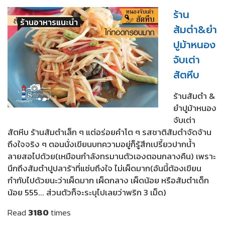
ร้าน
ร้านอาหารแนะนำ
ส้มตำ&ยำ
ปูม้าหนอง
จับเต่า
สัตหีบ
ร้านส้มตำ &
ยำปูม้าหนอง
จับเต่า
สัตหีบ ร้านส้มตำเล็ก ๆ แต่อร่อยคำโต ๆ รสชาติส้มตำจัดจ้าน
ถึงใจจริง ๆ ตอนนั่งเขียนบทความอยู่ก็รู้สึกเปรี้ยวปากน้ำ
ลายสอไปด้วย(เหมือนกำลังทรมานตัวเองตอนกลางคืน) เพราะ
นึกถึงส้มตำปูปลาร้าที่แซ่บถึงใจ ไม่เผ็ดมาก(อันนี้ต้องเขียน
กำกับไปด้วยนะว่าเผ็ดมาก เผ็ดกลาง เผ็ดน้อย หรือส้มตำเด็ก
น้อย 555... ส่วนตัวก็จะระบุไปเลยว่าพริก 3 เม็ด)
Read
3180
times