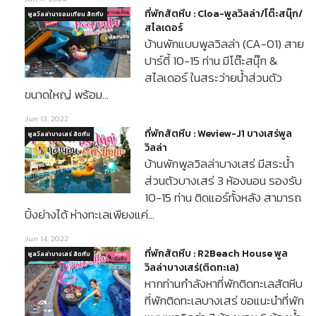
ที่พักสัตหีบ : Cloa-พูลวิลล่า/โต๊ะสนุ๊ก/
พูลวิลล่านาจอมเทียน สัตหีบ
สไลเดอร์
บ้านพักแบบพูลวิลล่า (CA-01) สาย
ปาร์ตี้ 10-15 ท่าน มีโต๊ะสนุ๊ก &
สไลเดอร์ ในสระว่ายน้ำส่วนตัว
ขนาดใหญ่ พร้อม…
Jun 13, 2022
ที่พักสัตหีบ : Weview-J1 บางเสร่พูล
พูลวิลล่าบางเสร่ สัตหีบ
วิลล่า
บ้านพักพูลวิลล่าบางเสร่ มีสระน้ำ
ส่วนตัวบางเสร่ 3 ห้องนอน รองรับ
10-15 ท่าน ติดแอร์ทั้งหลัง สามารถ
ปิ้งย่างได้ ห่างทะเลเพียงแค่…
Jun 14, 2022
ที่พักสัตหีบ : R2Beach House พูล
พูลวิลล่าบางเสร่ สัตหีบ
วิลล่าบางเสร่(ติดทะเล)
หากท่านกำลังหาที่พักติดทะเลสัตหีบ
ที่พักติดทะเลบางเสร่ ขอแนะนำที่พัก