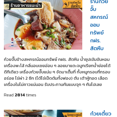
ร้านก๋วย
ร้านอาหารแนะนำ
จั๊บ
สหกรณ์
ออม
ทรัพย์
กฝร.
สัตหีบ
ก๋วยจั๊บข้างสหกรณ์ออมทรัพย์ กฝร. สัตหีบ น้ำซุปเข้มข้นหอม
เครื่องพะโล้ กลิ่นอบเชยอ่อน ๆ ลอยมาแตะจมูกเรียกน้ำย่อยได้
ดีทีเดียว เครื่องก๋วยจั๊บแน่น ๆ จัดมาเต็มที่ ทั้งหมูกรอบที่กรอบ
อร่อย ไข่ผ่า 2 ซีก (ได้ไข่เป็ดต้มทั้งฟอง) ตับ เต้าหู้ทอด เลือด
เครื่องในไม่คาวแน่นอน รับประทานกันแบบจุก ๆ กันไปเลย
Read
2814
times
ก๋วยเตี๋ยว