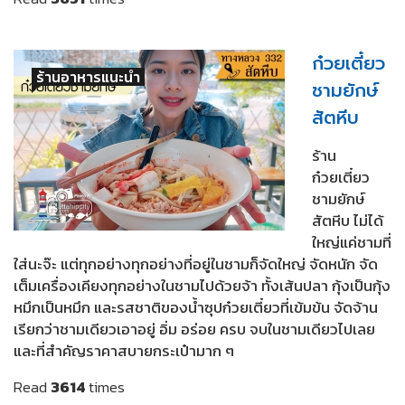
ก๋วยเตี๋ยว
ร้านอาหารแนะนำ
ชามยักษ์
สัตหีบ
ร้าน
ก๋วยเตี๋ยว
ชามยักษ์
สัตหีบ ไม่ได้
ใหญ่แค่ชามที่
ใส่นะจ๊ะ แต่ทุกอย่างทุกอย่างที่อยู่ในชามก็จัดใหญ่ จัดหนัก จัด
เต็มเครื่องเคียงทุกอย่างในชามไปด้วยจ้า ทั้งเส้นปลา กุ้งเป็นกุ้ง
หมึกเป็นหมึก และรสชาติของน้ำซุปก๋วยเตี๋ยวที่เข้มข้น จัดจ้าน
เรียกว่าชามเดียวเอาอยู่ อิ่ม อร่อย ครบ จบในชามเดียวไปเลย
และที่สำคัญราคาสบายกระเป๋ามาก ๆ
Read
3614
times