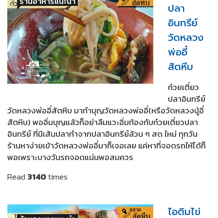
ร้านอาหารแนะนำ
ปลา
อินทรีย์
วัดหลวง
พ่ออี๋
สัตหีบ
ก๋วยเตี๋ยว
ปลาอินทรีย์
วัดหลวงพ่ออี๋สัตหีบ มาทำบุญวัดหลวงพ่ออี๋(หรือวัดหลวงปู่อี๋
สัตหีบ) พออิ่มบุญแล้วก็อย่าลืมแวะอิ่มท้องกับก๋วยเตี๋ยวปลา
อินทรีย์ ที่มีเส้นปลาทำจากปลาอินทรีย์ล้วน ๆ สด ใหม่ ทุกวัน
ร้านหาง่ายเข้าวัดหลวงพ่ออี๋มาก็เจอเลย แค่หาที่จอดรถให้ได้ก็
พอเพราะบางวันรถจอดแน่นพอสมควร
Read
3140
times
ไอติมไข่