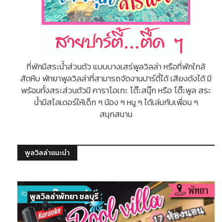
ที่พักมีสระน้ำส่วนตัว แบบบางเสร่พูลวิลล่า หรือที่พักใกล้
สัตหีบ พัทยาพูลวิลล่าที่สามารถจัดงานปาร์ตี้ได้ เสียงดังได้ มี
พร้อมทั้งสระส่วนตัวมี คาราโอเกะ โต๊ะสนุ๊ก หรือ โต๊ะพูล สระ
น้ำมีสไลเดอร์ให้เด็ก ๆ น้อง ๆ หนู ๆ ได้เล่นกับเพื่อน ๆ
สนุกสนาน
พูลวิลล่าแนะนำ
พูลวิลล่าพัทยา ชลบุรี