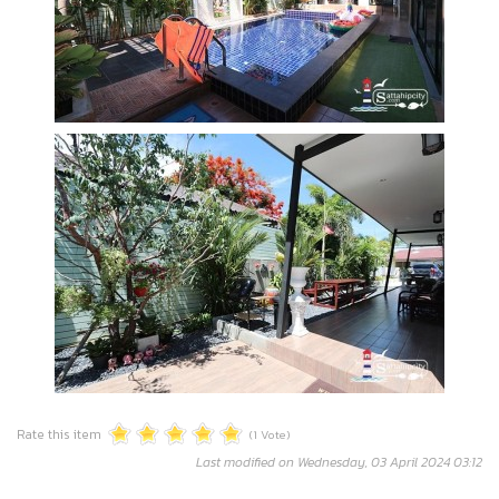
Rate this item
(1 Vote)
Last modified on Wednesday, 03 April 2024 03:12