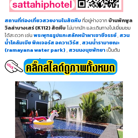
สถานที่ท่องเที่ยวสวยงามในสัตหีบ
ที่อยู่ห่างจาก
บ้านพักพูล
วิลล่าบางเสร่ (K112)
สัตหีบ
ไม่มากนัก และเดินทางไปเยี่ยมชม
ได้สะดวก เช่น
พระพุทธรูปแกะสลักหน้าผาเขาชีจรรย์
,
สวน
น้ำโคลัมเบีย พิคเจอร์ส อควาเวิร์ส
,
สวนน้ำรามายณะ
(ramayana water park)
,
สวนนงนุชพัทยา
เป็นต้น