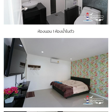
ห้องนอน 1 ห้องน้ำในตัว