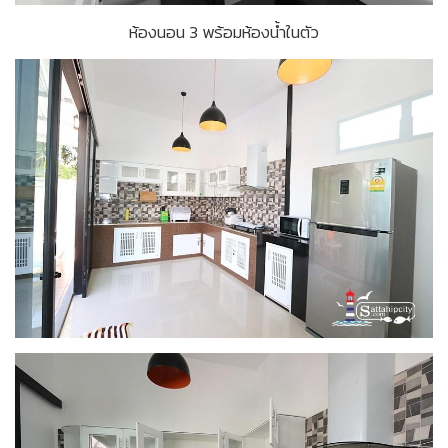
ห้องนอน 3 พร้อมห้องน้ำในตัว