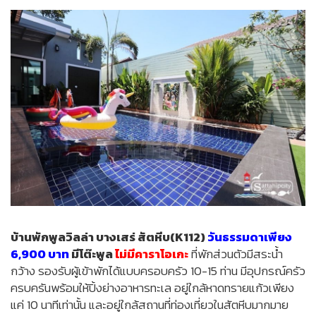
บ้านพักพูลวิลล่า บางเสร่ สัตหีบ(K112)
วันธรรมดาเพียง
6,900 บาท
มีโต๊ะพูล
ไม่มีคาราโอเกะ
ที่พักส่วนตัวมีสระน้ำ
กว้าง รองรับผู้เข้าพักได้แบบครอบครัว 10-15 ท่าน มีอุปกรณ์ครัว
ครบครันพร้อมให้ปิ้งย่างอาหารทะเล อยู่ใกล้หาดทรายแก้วเพียง
แค่ 10 นาทีเท่านั้น และอยู่ใกล้สถานที่ท่องเที่ยวในสัตหีบมากมาย