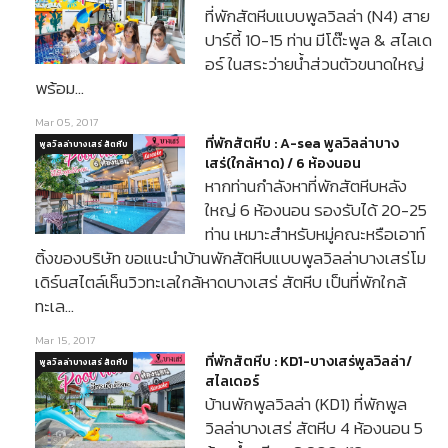
ที่พักสัตหีบแบบพูลวิลล่า (N4) สาย
ปาร์ตี้ 10-15 ท่าน มีโต๊ะพูล & สไลเด
อร์ ในสระว่ายน้ำส่วนตัวขนาดใหญ่
พร้อม…
Mar 05, 2017
ที่พักสัตหีบ : A-sea พูลวิลล่าบาง
พูลวิลล่าบางเสร่ สัตหีบ
เสร่(ใกล้หาด) / 6 ห้องนอน
หากท่านกำลังหาที่พักสัตหีบหลัง
ใหญ่ 6 ห้องนอน รองรับได้ 20-25
ท่าน เหมาะสำหรับหมู่คณะหรือเอาท์
ติ้งของบริษัท ขอแนะนำบ้านพักสัตหีบแบบพูลวิลล่าบางเสร่โม
เดิร์นสไตล์เห็นวิวทะเลใกล้หาดบางเสร่ สัตหีบ เป็นที่พักใกล้
ทะเล…
Mar 15, 2017
ที่พักสัตหีบ : KD1-บางเสร่พูลวิลล่า/
พูลวิลล่าบางเสร่ สัตหีบ
สไลเดอร์
บ้านพักพูลวิลล่า (KD1) ที่พักพูล
วิลล่าบางเสร่ สัตหีบ 4 ห้องนอน 5