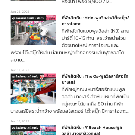
ห้องน้ำ เพียง 8,900 /12…
Jan 23, 2023
ที่พักสัตหีบ : Mrin-พูลวิลล่า/โต๊ะสนุ๊ก/
พูลวิลล่านาจอมเทียน สัตหีบ
คาราโอเกะ
ที่พักสัตหีบแบบพูลวิลล่า (N3) สาย
ปาร์ตี้ 10-15 ท่าน สระว่ายน้ำส่วน
ตัวขนาดใหญ่ คาราโอเกะ และ
พร้อมโต๊ะสนุ๊กให้เล่น มีสนามหญ้าทำกิจกรรมเล่นฟุตซอลได้
สบาย…
Jun 13, 2022
ที่พักสัตหีบ : The Os-พูลวิลล่ารีสอร์ท
พูลวิลล่าบางเสร่ สัตหีบ
บางเสร่
ที่พักหมู่คณะเหมารีสอร์ทแบบพูล
วิลล่า บางเสร่ สัตหีบ เหมาที่พักเป็น
หมู่คณะ ได้มากถึง 80 ท่าน ที่พัก
บางเสร่มีสระน้ำกว้าง พร้อมสไลเดอร์ โต๊ะสนุ๊ก มีคาราโอเกะ…
Jun 14, 2022
ที่พักสัตหีบ : R1Beach House พูล
พูลวิลล่าบางเสร่ สัตหีบ
วิลล่าบางเสร่(วิวทะเล)