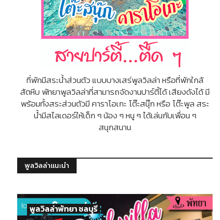
ที่พักมีสระน้ำส่วนตัว แบบบางเสร่พูลวิลล่า หรือที่พักใกล้
สัตหีบ พัทยาพูลวิลล่าที่สามารถจัดงานปาร์ตี้ได้ เสียงดังได้ มี
พร้อมทั้งสระส่วนตัวมี คาราโอเกะ โต๊ะสนุ๊ก หรือ โต๊ะพูล สระ
น้ำมีสไลเดอร์ให้เด็ก ๆ น้อง ๆ หนู ๆ ได้เล่นกับเพื่อน ๆ
สนุกสนาน
พูลวิลล่าแนะนำ
พูลวิลล่าพัทยา ชลบุรี